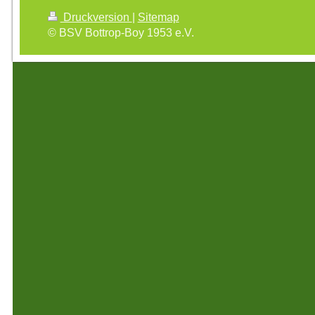
Druckversion
|
Sitemap
© BSV Bottrop-Boy 1953 e.V.