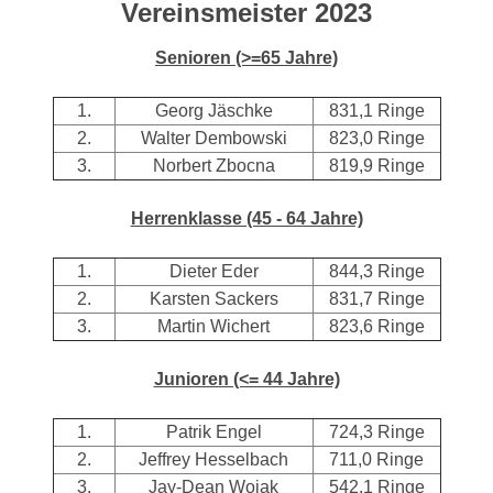
Vereinsmeister 2023
Senioren (>=65 Jahre)
1.
Georg Jäschke
831,1 Ringe
2.
Walter Dembowski
823,0 Ringe
3.
Norbert Zbocna
819,9 Ringe
Herrenklasse (45 - 64 Jahre)
1.
Dieter Eder
844,3 Ringe
2.
Karsten Sackers
831,7 Ringe
3.
Martin Wichert
823,6 Ringe
Junioren (<= 44 Jahre)
1.
Patrik Engel
724,3 Ringe
2.
Jeffrey Hesselbach
711,0 Ringe
3.
Jay-Dean Wojak
542,1 Ringe