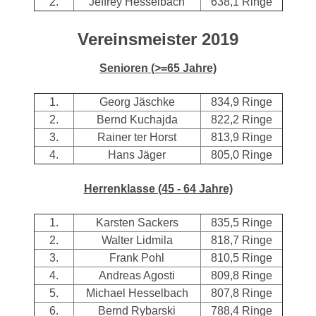
2.
Jeffrey Hesselbach
638,1 Ringe
Vereinsmeister 2019
Senioren (>=65 Jahre)
1.
Georg Jäschke
834,9 Ringe
2.
Bernd Kuchajda
822,2 Ringe
3.
Rainer ter Horst
813,9 Ringe
4.
Hans Jäger
805,0 Ringe
Herrenklasse (45 - 64 Jahre)
1.
Karsten Sackers
835,5 Ringe
2.
Walter Lidmila
818,7 Ringe
3.
Frank Pohl
810,5 Ringe
4.
Andreas Agosti
809,8 Ringe
5.
Michael Hesselbach
807,8 Ringe
6.
Bernd Rybarski
788,4 Ringe