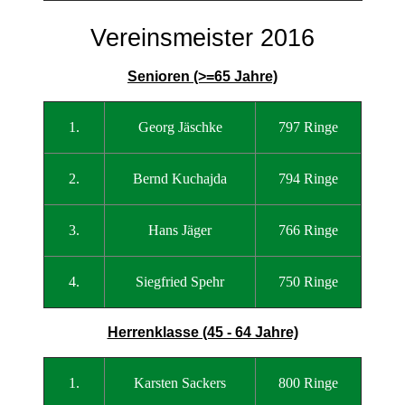
Vereinsmeister 2016
Senioren (>=65 Jahre)
1.
Georg Jäschke
797 Ringe
2.
Bernd Kuchajda
794 Ringe
3.
Hans Jäger
766 Ringe
4.
Siegfried Spehr
750 Ringe
Herrenklasse (45 - 64 Jahre)
1.
Karsten Sackers
800 Ringe