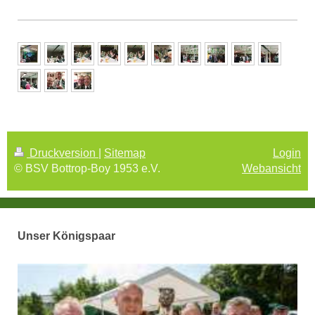
Druckversion
|
Sitemap
Login
© BSV Bottrop-Boy 1953 e.V.
Webansicht
Unser Königspaar