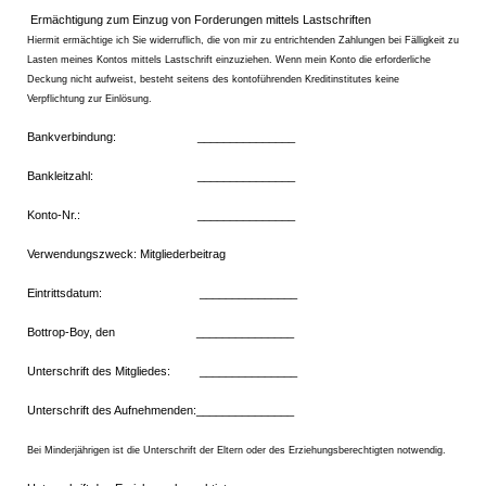
Ermächtigung zum Einzug von Forderungen mittels Lastschriften
Hiermit ermächtige ich Sie widerruflich, die von mir zu entrichtenden Zahlungen bei Fälligkeit zu
Lasten meines Kontos mittels Lastschrift einzuziehen. Wenn mein Konto die erforderliche
Deckung nicht aufweist, besteht seitens des kontoführenden Kreditinstitutes keine
Verpflichtung zur Einlösung.
Bankverbindung: _______________
Bankleitzahl: _______________
Konto-Nr.: _______________
Verwendungszweck: Mitgliederbeitrag
Eintrittsdatum: _______________
Bottrop-Boy, den _______________
Unterschrift des Mitgliedes: _______________
Unterschrift des Aufnehmenden:_______________
Bei Minderjährigen ist die Unterschrift der Eltern oder des Erziehungsberechtigten notwendig.