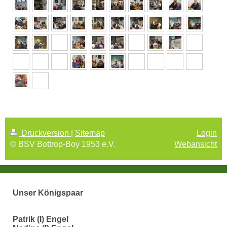
Druckversion
|
Sitemap
Login
© BSV Bottrop-Boy 1953 e.V.
Webansicht
Unser Königspaar
Patrik (I) Engel