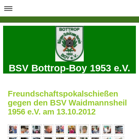
BSV Bottrop-Boy 1953 e.V.
Freundschaftspokalschießen
gegen den BSV Waidmannsheil
1956 e.V. am 13.10.2012